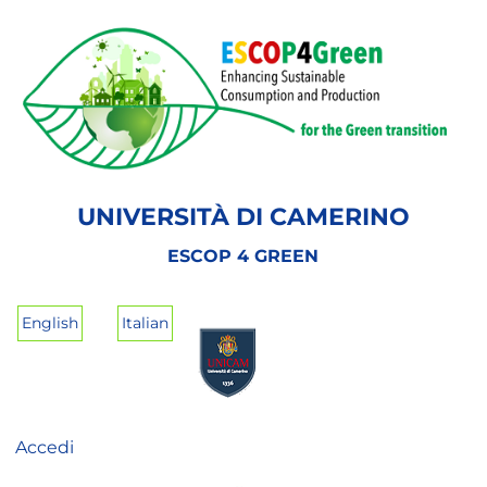
Salta
al
contenuto
principale
UNIVERSITÀ DI CAMERINO
ESCOP 4 GREEN
English
Italian
Accedi
User