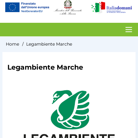
account
menu
Contacts
Home
Legambiente Marche
Briciole
di
Legambiente Marche
pane