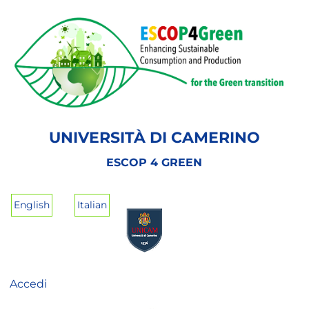
Salta
al
contenuto
principale
UNIVERSITÀ DI CAMERINO
ESCOP 4 GREEN
English
Italian
Accedi
User