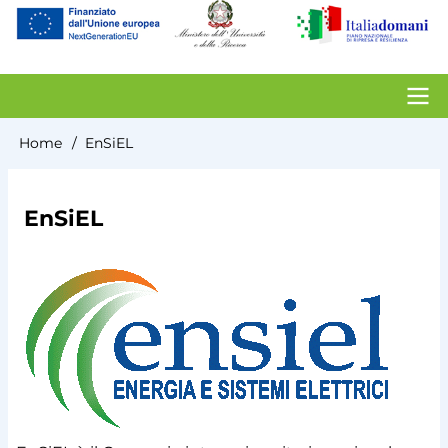
account
menu
Contacts
Home
EnSiEL
Briciole
di
EnSiEL
pane