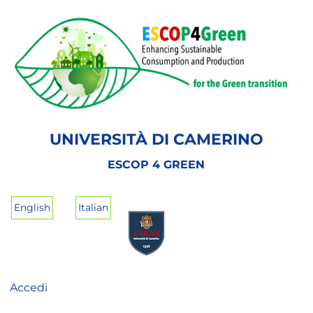
Salta
al
contenuto
principale
UNIVERSITÀ DI CAMERINO
ESCOP 4 GREEN
English
Italian
Accedi
User