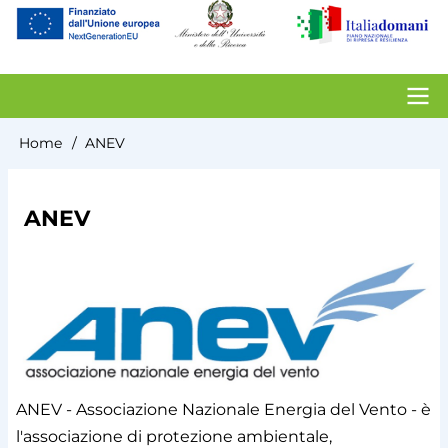
account
menu
Contacts
Home
ANEV
Briciole
di
ANEV
pane
ANEV - Associazione Nazionale Energia del Vento
-
è
l'associazione di protezione ambientale,